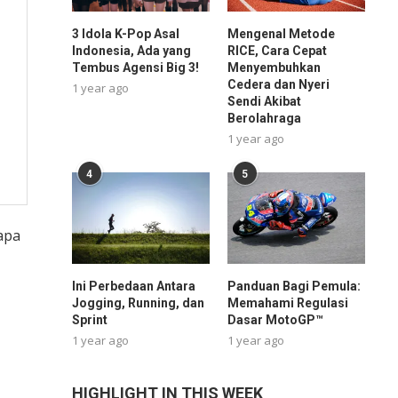
3 Idola K-Pop Asal
Mengenal Metode
Indonesia, Ada yang
RICE, Cara Cepat
Tembus Agensi Big 3!
Menyembuhkan
Cedera dan Nyeri
1 year ago
Sendi Akibat
Berolahraga
1 year ago
4
5
iapa
Ini Perbedaan Antara
Panduan Bagi Pemula:
Jogging, Running, dan
Memahami Regulasi
Sprint
Dasar MotoGP™
1 year ago
1 year ago
HIGHLIGHT IN THIS WEEK