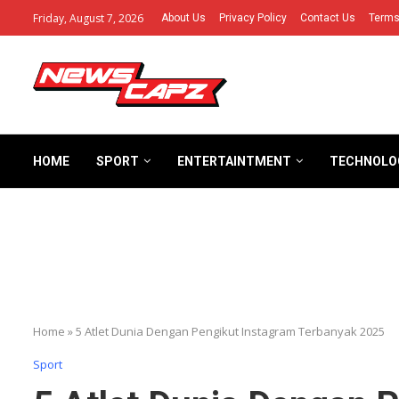
Friday, August 7, 2026
About Us
Privacy Policy
Contact Us
Terms
HOME
SPORT
ENTERTAINTMENT
TECHNOLO
Home
»
5 Atlet Dunia Dengan Pengikut Instagram Terbanyak 2025
Sport