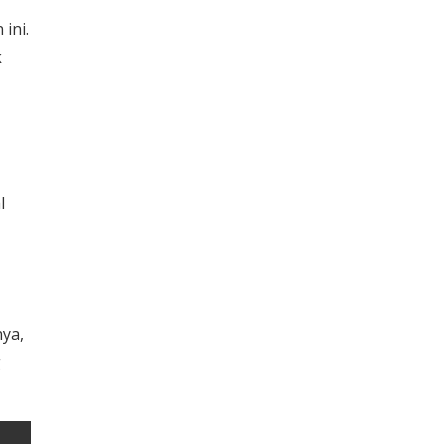
ini.
k
l
nya,
g