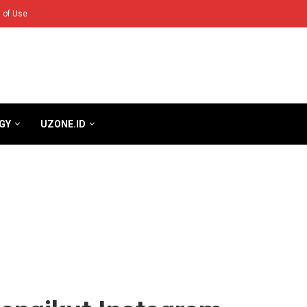
 of Use
GY
UZONE.ID