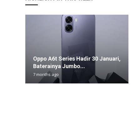
Oppo A6t Series Hadir 30 Januari,
P
I
N
S
Baterainya Jumbo...
T
M
S
W
7 months ago
7
1
4
3