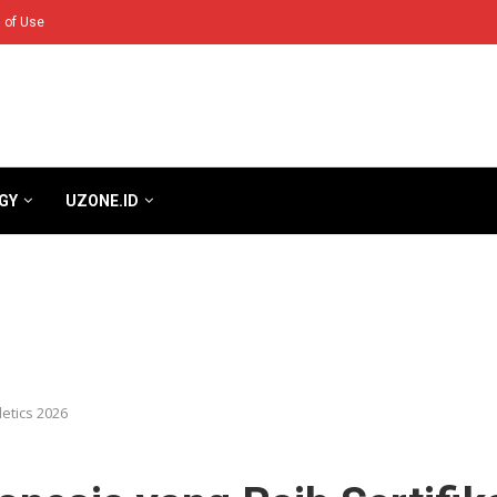
 of Use
GY
UZONE.ID
letics 2026