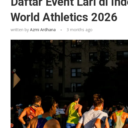
Daftar Event Lari di In
World Athletics 2026
written by
Azmi Ardhana
3 months ago