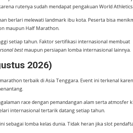
al karena rutenya sudah mendapat pengakuan World Athletics
 berlari melewati landmark ibu kota. Peserta bisa menikm
hon maupun Half Marathon.
nggi setiap tahun. Faktor sertifikasi internasional membuat
rsonal best
maupun persiapan lomba internasional lainnya.
gustus 2026)
arathon terbaik di Asia Tenggara. Event ini terkenal kare
menantang.
ngalaman race dengan pemandangan alam serta atmosfer k
ri internasional tertarik datang setiap tahun.
ini sebagai lomba kelas dunia. Tidak heran jika slot pendaft