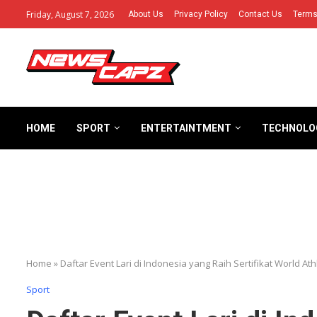
Friday, August 7, 2026
About Us
Privacy Policy
Contact Us
Terms
HOME
SPORT
ENTERTAINTMENT
TECHNOLO
Home
»
Daftar Event Lari di Indonesia yang Raih Sertifikat World Ath
Sport