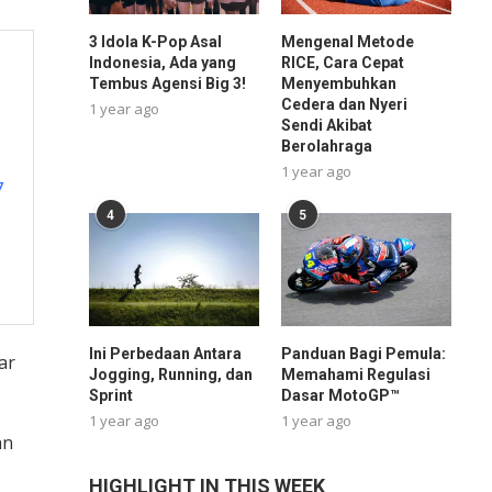
3 Idola K-Pop Asal
Mengenal Metode
Indonesia, Ada yang
RICE, Cara Cepat
Tembus Agensi Big 3!
Menyembuhkan
Cedera dan Nyeri
1 year ago
Sendi Akibat
Berolahraga
1 year ago
7
4
5
Ini Perbedaan Antara
Panduan Bagi Pemula:
ar
Jogging, Running, dan
Memahami Regulasi
Sprint
Dasar MotoGP™
1 year ago
1 year ago
an
HIGHLIGHT IN THIS WEEK