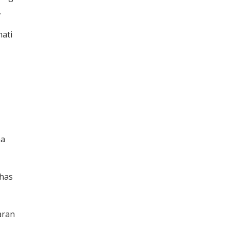
.
ati
na
has
aran