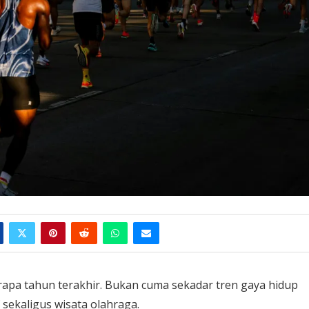
rapa tahun terakhir. Bukan cuma sekadar tren gaya hidup
f sekaligus wisata olahraga.