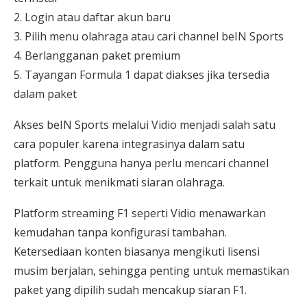
2. Login atau daftar akun baru
3. Pilih menu olahraga atau cari channel beIN Sports
4. Berlangganan paket premium
5. Tayangan Formula 1 dapat diakses jika tersedia
dalam paket
Akses beIN Sports melalui Vidio menjadi salah satu
cara populer karena integrasinya dalam satu
platform. Pengguna hanya perlu mencari channel
terkait untuk menikmati siaran olahraga.
Platform streaming F1 seperti Vidio menawarkan
kemudahan tanpa konfigurasi tambahan.
Ketersediaan konten biasanya mengikuti lisensi
musim berjalan, sehingga penting untuk memastikan
paket yang dipilih sudah mencakup siaran F1.