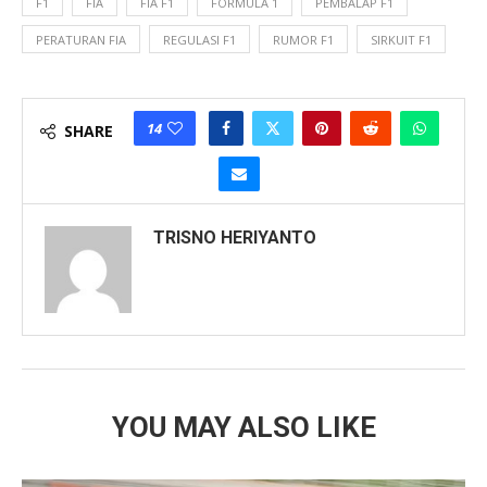
F1
FIA
FIA F1
FORMULA 1
PEMBALAP F1
PERATURAN FIA
REGULASI F1
RUMOR F1
SIRKUIT F1
14
SHARE
TRISNO HERIYANTO
YOU MAY ALSO LIKE